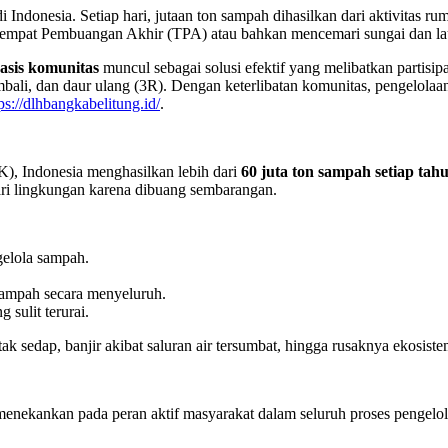
Indonesia. Setiap hari, jutaan ton sampah dihasilkan dari aktivitas ru
 Tempat Pembuangan Akhir (TPA) atau bahkan mencemari sungai dan la
asis komunitas
muncul sebagai solusi efektif yang melibatkan partisip
ali, dan daur ulang (3R). Dengan keterlibatan komunitas, pengelolaa
ps://dlhbangkabelitung.id/
.
, Indonesia menghasilkan lebih dari
60 juta ton sampah setiap tah
ari lingkungan karena dibuang sembarangan.
elola sampah.
ampah secara menyeluruh.
 sulit terurai.
sedap, banjir akibat saluran air tersumbat, hingga rusaknya ekosistem 
enekankan pada peran aktif masyarakat dalam seluruh proses pengelo