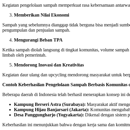
Kegiatan pengelolaan sampah memperkuat rasa kebersamaan antarwarga
Memberikan Nilai Ekonomi
Sampah yang sebelumnya dianggap tidak berguna bisa menjadi sumbe
pengumpulan dan penjualan sampah.
Mengurangi Beban TPA
Ketika sampah diolah langsung di tingkat komunitas, volume sampa
limbah oleh pemerintah.
Mendorong Inovasi dan Kreativitas
Kegiatan daur ulang dan upcycling mendorong masyarakat untuk berp
Contoh Keberhasilan Pengelolaan Sampah Berbasis Komunitas d
Beberapa daerah di Indonesia telah berhasil menerapkan konsep ini den
Kampung Berseri Astra (Surabaya):
Masyarakat aktif menge
Kampung Hijau Banjarsari (Jakarta):
Komunitas mengubah sa
Desa Panggungharjo (Yogyakarta):
Dikenal dengan sistem p
Keberhasilan ini menunjukkan bahwa dengan kerja sama dan komitme