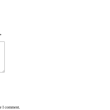
*
me I comment.