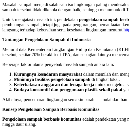
Masalah sampah menjadi salah satu isu lingkungan paling mendesak di 
sampah tersebut tidak dikelola dengan baik, sehingga menumpuk di
Untuk mengatasi masalah ini, pendekatan
pengelolaan sampah berb
pembuangan sampah, tetapi juga pada pengurangan, pemanfaatan kemb
langsung terhadap kebersihan serta kesehatan lingkungan menurut
htt
Tantangan Pengelolaan Sampah di Indonesia
Menurut data Kementerian Lingkungan Hidup dan Kehutanan (KLHK)
tersebut, sekitar 70% berakhir di TPA, dan sebagian lainnya mencem
Beberapa faktor utama penyebab masalah sampah antara lain:
Kurangnya kesadaran masyarakat
dalam memilah dan meng
Minimnya fasilitas pengelolaan sampah
di tingkat lokal.
Keterbatasan anggaran dan tenaga kerja
untuk mengelola s
Budaya konsumtif dan penggunaan plastik sekali pakai
yang
Akibatnya, pencemaran lingkungan semakin parah — mulai dari bau tak 
Konsep Pengelolaan Sampah Berbasis Komunitas
Pengelolaan sampah berbasis komunitas
adalah pendekatan yang m
hingga daur ulang.