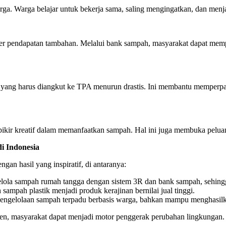
. Warga belajar untuk bekerja sama, saling mengingatkan, dan menjag
r pendapatan tambahan. Melalui bank sampah, masyarakat dapat mempe
h yang harus diangkut ke TPA menurun drastis. Ini membantu memperp
ikir kreatif dalam memanfaatkan sampah. Hal ini juga membuka peluan
i Indonesia
gan hasil yang inspiratif, di antaranya:
lola sampah rumah tangga dengan sistem 3R dan bank sampah, sehingg
mpah plastik menjadi produk kerajinan bernilai jual tinggi.
engelolaan sampah terpadu berbasis warga, bahkan mampu menghasilk
n, masyarakat dapat menjadi motor penggerak perubahan lingkungan.