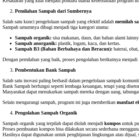
Kesadaran yang kuat menjadi pondasi utama keberhasilan program ini
Pemilahan Sampah dari Sumbernya
Salah satu kunci pengelolaan sampah yang efektif adalah
memilah s
Sampah umumnya dibagi menjadi tiga kategori utama:
Sampah organik:
sisa makanan, daun, dan bahan alami lainny
Sampah anorganik:
plastik, logam, kaca, dan kertas.
Sampah B3 (Bahan Berbahaya dan Beracun):
baterai, obat
Dengan pemilahan yang baik, proses pengolahan berikutnya menjadi l
Pembentukan Bank Sampah
Salah satu inovasi paling berhasil dalam pengelolaan sampah komunit
Bank Sampah berfungsi seperti lembaga keuangan, tetapi yang diseto
Masyarakat dapat menukarkan sampah mereka dengan uang, tabungan
Selain mengurangi sampah, program ini juga memberikan
manfaat e
Pengolahan Sampah Organik
Sampah organik yang terpilah dapat diolah menjadi
kompos
untuk pu
Proses pembuatan kompos bisa dilakukan secara sederhana menggunak
Hasilnya dapat digunakan untuk penghijauan lingkungan atau dijual